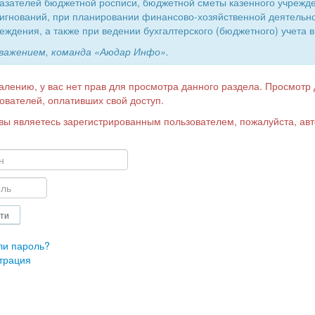
азателей бюджетной росписи, бюджетной сметы казенного учрежд
игнований, при планировании финансово-хозяйственной деятельн
еждения, а также при ведении бухгалтерского (бюджетного) учета в
уважением, команда «Аюдар Инфо».
алению, у вас нет прав для просмотра данного раздела. Просмотр
ователей, оплативших свой доступ.
вы являетесь зарегистрированным пользователем, пожалуйста, авт
ли пароль?
трация