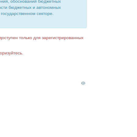
ения, обоснований бюджетных
ости бюджетных и автономных
 государственном секторе.
 доступен только для зарегистрированных
оризуйтесь.