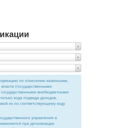
икации
формацию по отнесению казенными,
 власти (государственными
ия государственными внебюджетными
татью) кода подвида доходов,
зкой их по соответствующему коду
осударственного управления в
применяется при детализации