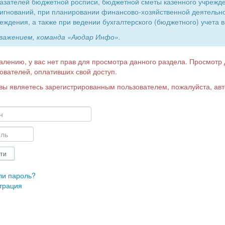
азателей бюджетной росписи, бюджетной сметы казенного учрежд
игнований, при планировании финансово-хозяйственной деятельн
еждения, а также при ведении бухгалтерского (бюджетного) учета в
уважением, команда «Аюдар Инфо».
алению, у вас нет прав для просмотра данного раздела. Просмотр
ователей, оплативших свой доступ.
вы являетесь зарегистрированным пользователем, пожалуйста, авт
ли пароль?
трация