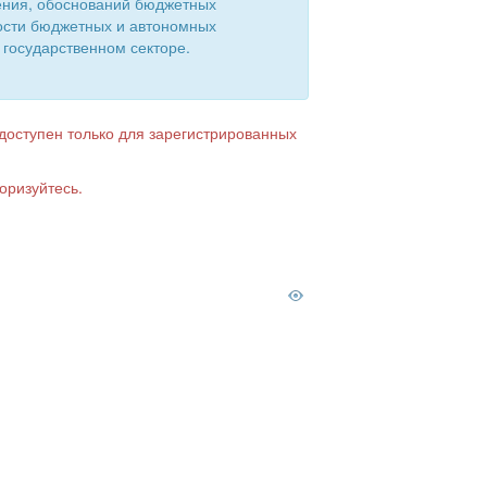
ения, обоснований бюджетных
ости бюджетных и автономных
 государственном секторе.
 доступен только для зарегистрированных
оризуйтесь.