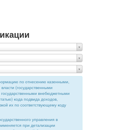
икации
формацию по отнесению казенными,
 власти (государственными
ия государственными внебюджетными
татью) кода подвида доходов,
зкой их по соответствующему коду
осударственного управления в
применяется при детализации