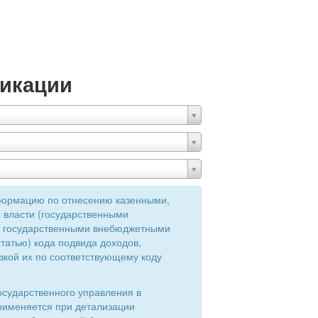
икации
формацию по отнесению казенными,
 власти (государственными
ия государственными внебюджетными
татью) кода подвида доходов,
зкой их по соответствующему коду
осударственного управления в
применяется при детализации