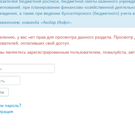
азателей бюджетной росписи, бюджетной сметы казенного учрежд
игнований, при планировании финансово-хозяйственной деятельн
еждения, а также при ведении бухгалтерского (бюджетного) учета в
уважением, команда «Аюдар Инфо».
алению, у вас нет прав для просмотра данного раздела. Просмотр
ователей, оплативших свой доступ.
вы являетесь зарегистрированным пользователем, пожалуйста, авт
ли пароль?
трация