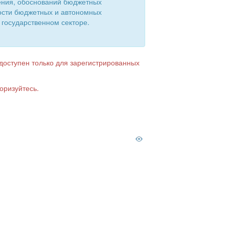
ения, обоснований бюджетных
ости бюджетных и автономных
 государственном секторе.
 доступен только для зарегистрированных
оризуйтесь.