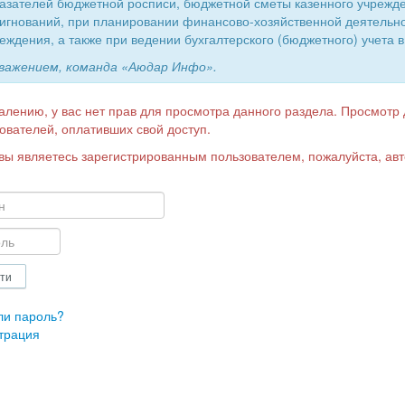
азателей бюджетной росписи, бюджетной сметы казенного учрежд
игнований, при планировании финансово-хозяйственной деятельн
еждения, а также при ведении бухгалтерского (бюджетного) учета в
уважением, команда «Аюдар Инфо».
алению, у вас нет прав для просмотра данного раздела. Просмотр
ователей, оплативших свой доступ.
вы являетесь зарегистрированным пользователем, пожалуйста, авт
ли пароль?
трация