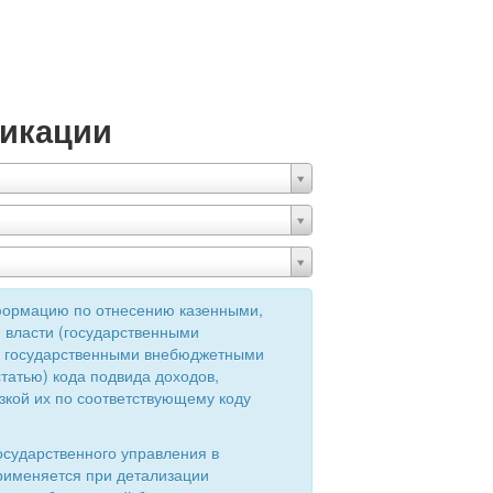
икации
формацию по отнесению казенными,
 власти (государственными
ия государственными внебюджетными
татью) кода подвида доходов,
зкой их по соответствующему коду
осударственного управления в
применяется при детализации