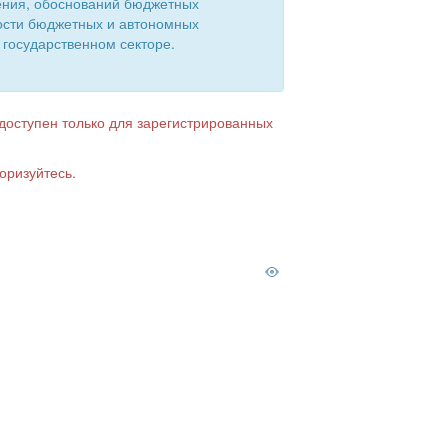
ения, обоснований бюджетных
ости бюджетных и автономных
 государственном секторе.
 доступен только для зарегистрированных
оризуйтесь.