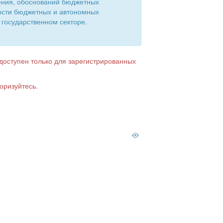
ения, обоснований бюджетных
ости бюджетных и автономных
 государственном секторе.
 доступен только для зарегистрированных
оризуйтесь.