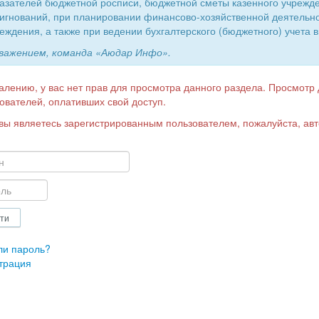
азателей бюджетной росписи, бюджетной сметы казенного учрежд
игнований, при планировании финансово-хозяйственной деятельн
еждения, а также при ведении бухгалтерского (бюджетного) учета в
уважением, команда «Аюдар Инфо».
алению, у вас нет прав для просмотра данного раздела. Просмотр
ователей, оплативших свой доступ.
вы являетесь зарегистрированным пользователем, пожалуйста, авт
ли пароль?
трация