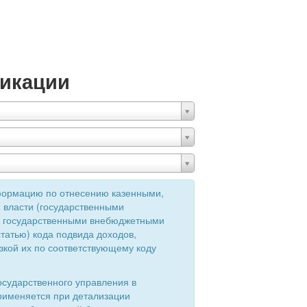
икации
формацию по отнесению казенными,
 власти (государственными
ия государственными внебюджетными
татью) кода подвида доходов,
зкой их по соответствующему коду
осударственного управления в
применяется при детализации