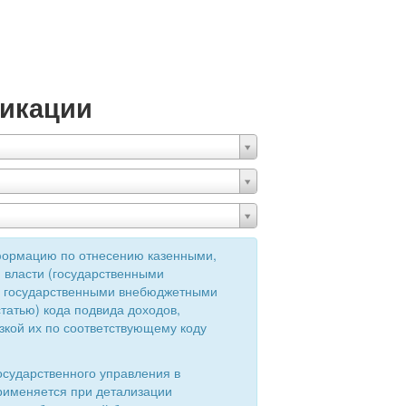
икации
формацию по отнесению казенными,
 власти (государственными
ия государственными внебюджетными
татью) кода подвида доходов,
зкой их по соответствующему коду
осударственного управления в
применяется при детализации