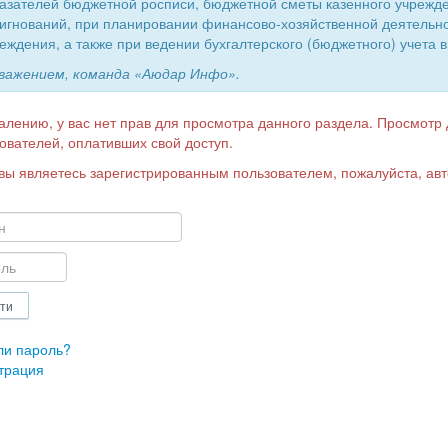
азателей бюджетной росписи, бюджетной сметы казенного учрежд
игнований, при планировании финансово-хозяйственной деятельн
еждения, а также при ведении бухгалтерского (бюджетного) учета в
уважением, команда «Аюдар Инфо».
алению, у вас нет прав для просмотра данного раздела. Просмотр
ователей, оплативших свой доступ.
вы являетесь зарегистрированным пользователем, пожалуйста, авт
ли пароль?
трация