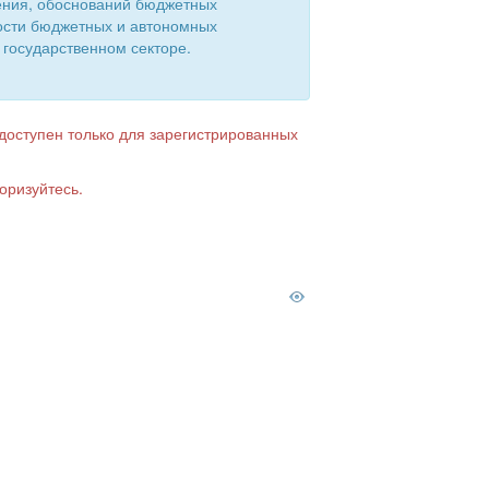
ения, обоснований бюджетных
ости бюджетных и автономных
 государственном секторе.
 доступен только для зарегистрированных
оризуйтесь.