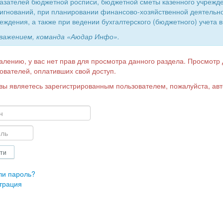
азателей бюджетной росписи, бюджетной сметы казенного учрежд
игнований, при планировании финансово-хозяйственной деятельн
еждения, а также при ведении бухгалтерского (бюджетного) учета в
уважением, команда «Аюдар Инфо».
алению, у вас нет прав для просмотра данного раздела. Просмотр
ователей, оплативших свой доступ.
вы являетесь зарегистрированным пользователем, пожалуйста, авт
ли пароль?
трация