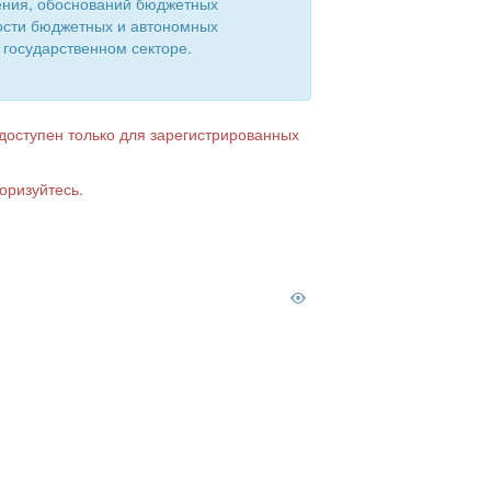
ения, обоснований бюджетных
ости бюджетных и автономных
 государственном секторе.
 доступен только для зарегистрированных
оризуйтесь.