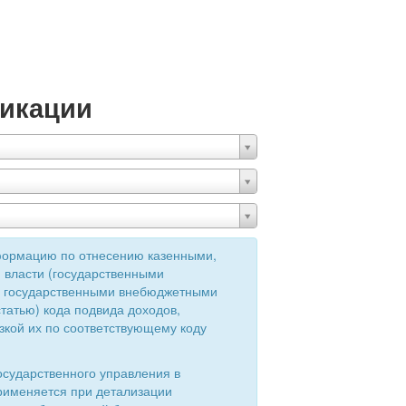
икации
формацию по отнесению казенными,
 власти (государственными
ия государственными внебюджетными
татью) кода подвида доходов,
зкой их по соответствующему коду
осударственного управления в
применяется при детализации