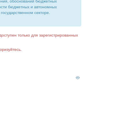
ения, обоснований бюджетных
ости бюджетных и автономных
 государственном секторе.
 доступен только для зарегистрированных
оризуйтесь.