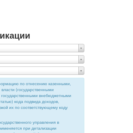
икации
формацию по отнесению казенными,
 власти (государственными
ия государственными внебюджетными
татью) кода подвида доходов,
зкой их по соответствующему коду
осударственного управления в
применяется при детализации