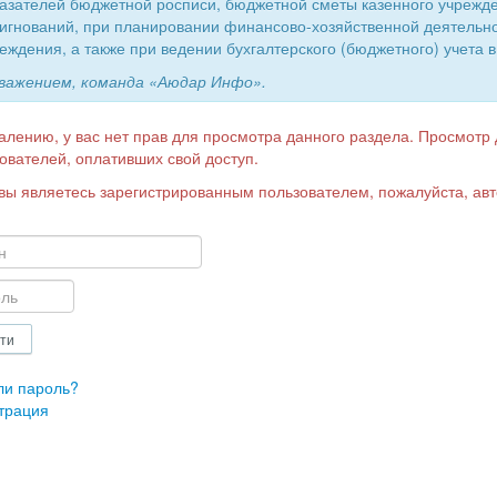
азателей бюджетной росписи, бюджетной сметы казенного учрежд
игнований, при планировании финансово-хозяйственной деятельн
еждения, а также при ведении бухгалтерского (бюджетного) учета в
уважением, команда «Аюдар Инфо».
алению, у вас нет прав для просмотра данного раздела. Просмотр
ователей, оплативших свой доступ.
вы являетесь зарегистрированным пользователем, пожалуйста, авт
ли пароль?
трация