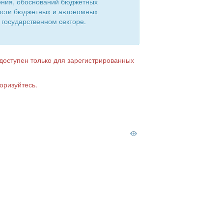
ения, обоснований бюджетных
ости бюджетных и автономных
 государственном секторе.
 доступен только для зарегистрированных
оризуйтесь.