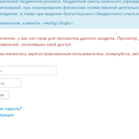
азателей бюджетной росписи, бюджетной сметы казенного учрежд
игнований, при планировании финансово-хозяйственной деятельн
еждения, а также при ведении бухгалтерского (бюджетного) учета в
уважением, команда «Аюдар Инфо».
алению, у вас нет прав для просмотра данного раздела. Просмотр
ователей, оплативших свой доступ.
вы являетесь зарегистрированным пользователем, пожалуйста, авт
ли пароль?
трация