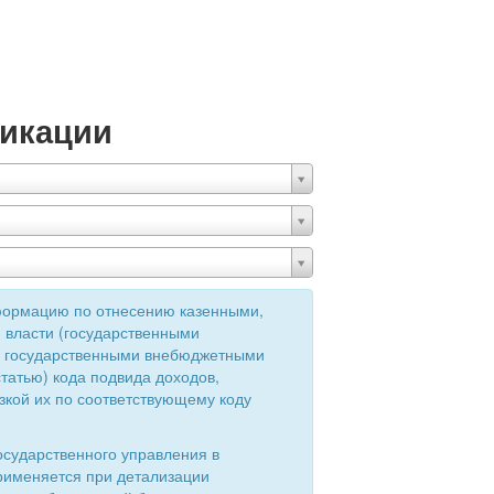
икации
формацию по отнесению казенными,
 власти (государственными
ия государственными внебюджетными
татью) кода подвида доходов,
зкой их по соответствующему коду
осударственного управления в
применяется при детализации