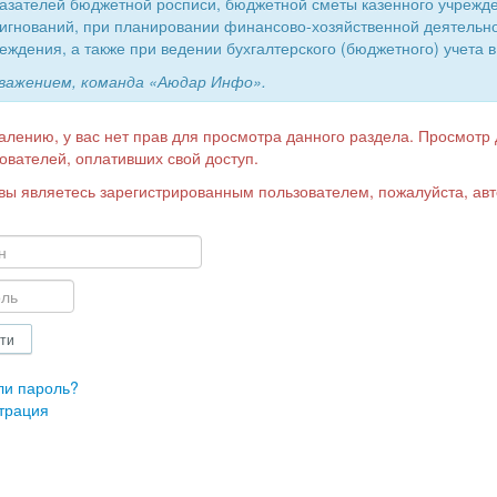
азателей бюджетной росписи, бюджетной сметы казенного учрежд
игнований, при планировании финансово-хозяйственной деятельн
еждения, а также при ведении бухгалтерского (бюджетного) учета в
уважением, команда «Аюдар Инфо».
алению, у вас нет прав для просмотра данного раздела. Просмотр
ователей, оплативших свой доступ.
вы являетесь зарегистрированным пользователем, пожалуйста, авт
ли пароль?
трация