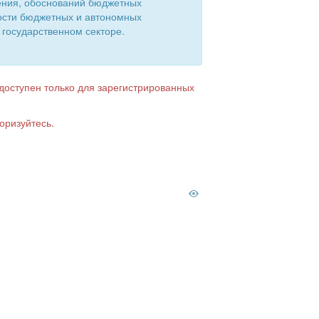
ения, обоснований бюджетных
ости бюджетных и автономных
 государственном секторе.
 доступен только для зарегистрированных
оризуйтесь.