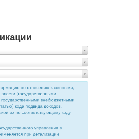
икации
формацию по отнесению казенными,
 власти (государственными
ия государственными внебюджетными
татью) кода подвида доходов,
зкой их по соответствующему коду
осударственного управления в
применяется при детализации