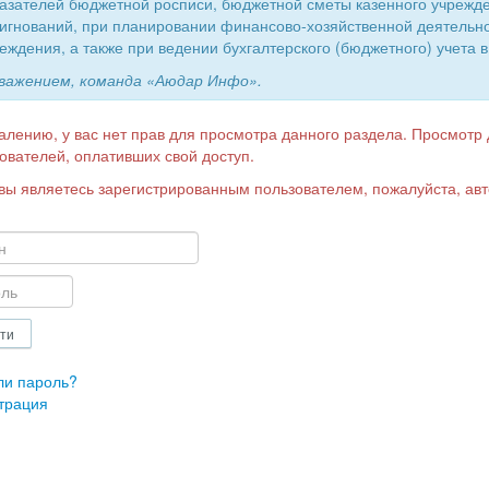
азателей бюджетной росписи, бюджетной сметы казенного учрежд
игнований, при планировании финансово-хозяйственной деятельн
еждения, а также при ведении бухгалтерского (бюджетного) учета в
уважением, команда «Аюдар Инфо».
алению, у вас нет прав для просмотра данного раздела. Просмотр
ователей, оплативших свой доступ.
вы являетесь зарегистрированным пользователем, пожалуйста, авт
ли пароль?
трация