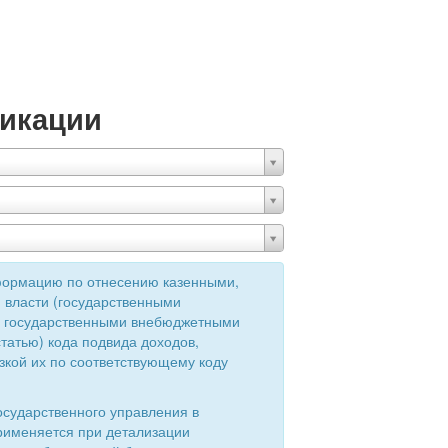
икации
формацию по отнесению казенными,
 власти (государственными
ия государственными внебюджетными
татью) кода подвида доходов,
зкой их по соответствующему коду
осударственного управления в
применяется при детализации