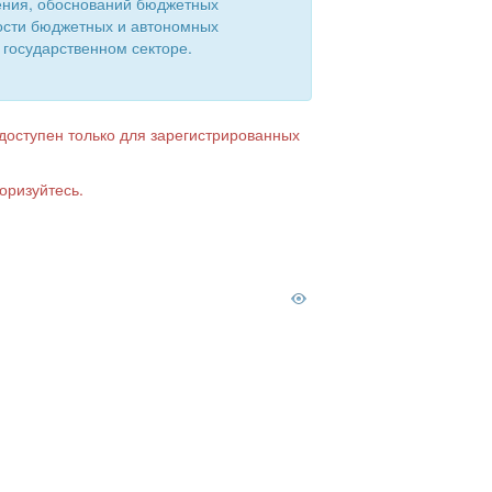
ения, обоснований бюджетных
ости бюджетных и автономных
 государственном секторе.
 доступен только для зарегистрированных
оризуйтесь.