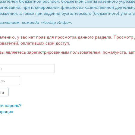
азателей бюджетной росписи, бюджетной сметы казенного учрежд
игнований, при планировании финансово-хозяйственной деятельн
еждения, а также при ведении бухгалтерского (бюджетного) учета в
уважением, команда «Аюдар Инфо».
алению, у вас нет прав для просмотра данного раздела. Просмотр
ователей, оплативших свой доступ.
вы являетесь зарегистрированным пользователем, пожалуйста, авт
ли пароль?
трация