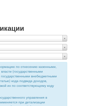
икации
формацию по отнесению казенными,
 власти (государственными
ия государственными внебюджетными
татью) кода подвида доходов,
зкой их по соответствующему коду
осударственного управления в
применяется при детализации