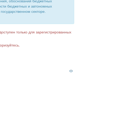
ения, обоснований бюджетных
ости бюджетных и автономных
 государственном секторе.
 доступен только для зарегистрированных
оризуйтесь.