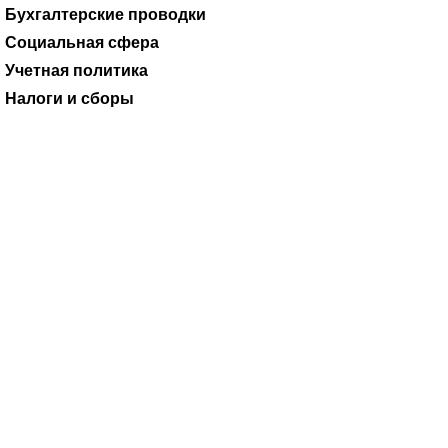
Практика КСО, подтвержденная судом
Ревизии и проверки
Коммерческие организации
Годовые отчеты
Журналы
Бухгалтерские проводки
Социальная сфера
Учетная политика
Налоги и сборы
06.11.2009
Декларация (расчет) по взносам на ОПСОтчетность по
итогам 2009 года.
Федеральным законом от 15.12.2001 №
167-ФЗ
«Об обязательном пенсионном страховании в
Российской Федерации» (далее –
Закон № 167-ФЗ
)
установлены расчетный период и отчетные периоды. Под
расчетным периодом понимается календарный год....