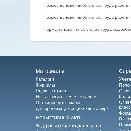
Пример положения об оплате труда работни
Пример положения об оплате труда работни
Форма положения об оплате труда медрабо
Материалы
Сер
Каталоги
Учетн
Журналы
Полож
Годовые отчеты
Спра
Новые регионы: учет и налоги
Каль
Спра
Открытые материалы
клас
Для организации социальной сферы
Формы
Нормативные акты
Госза
Приме
Федеральное законодательство
Тесты