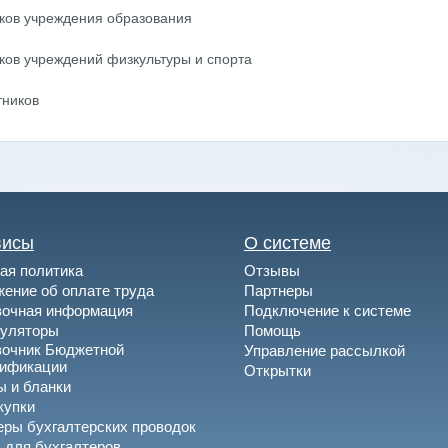
ков учреждения образования
ков учреждений физкультуры и спорта
тников
висы
О системе
ая политика
Отзывы
ение об оплате труда
Партнеры
вочная информация
Подключение к системе
куляторы
Помощь
вочник Бюджетной
Управление рассылкой
сификации
Открытки
 и бланки
купки
ры бухгалтерских проводок
 для бухгалтеров