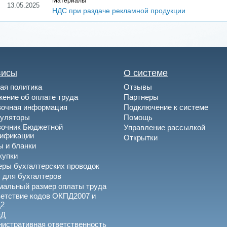
Материалы
13.05.2025
НДС при раздаче рекламной продукции
висы
О системе
ая политика
Отзывы
ение об оплате труда
Партнеры
вочная информация
Подключение к системе
куляторы
Помощь
вочник Бюджетной
Управление рассылкой
сификации
Открытки
 и бланки
купки
ры бухгалтерских проводок
 для бухгалтеров
альный размер оплаты труда
етствие кодов ОКПД2007 и
2
ЭД
истративная ответственность