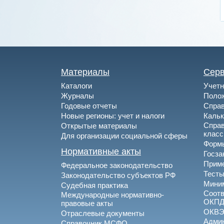
Материалы
Сер
Каталоги
Учетн
Журналы
Полож
Годовые отчеты
Спра
Новые регионы: учет и налоги
Каль
Спра
Открытые материалы
клас
Для организации социальной сферы
Формы
Нормативные акты
Госза
Приме
Федеральное законодательство
Тесты
Законодательство субъектов РФ
Миним
Судебная практика
Соотв
Международные нормативно-
ОКПД
правовые акты
ОКВ
Отраслевые документы
Админ
Справочник МСФО