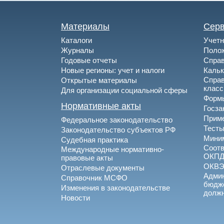
Материалы
Сер
Каталоги
Учетн
Журналы
Полож
Годовые отчеты
Спра
Новые регионы: учет и налоги
Каль
Спра
Открытые материалы
клас
Для организации социальной сферы
Формы
Нормативные акты
Госза
Приме
Федеральное законодательство
Тесты
Законодательство субъектов РФ
Миним
Судебная практика
Соотв
Международные нормативно-
ОКПД
правовые акты
ОКВ
Отраслевые документы
Админ
Справочник МСФО
бюдже
Изменения в законодательстве
долж
Новости