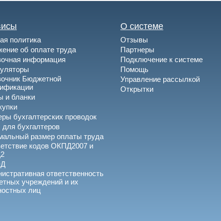
висы
О системе
ая политика
Отзывы
ение об оплате труда
Партнеры
вочная информация
Подключение к системе
куляторы
Помощь
вочник Бюджетной
Управление рассылкой
сификации
Открытки
 и бланки
купки
ры бухгалтерских проводок
 для бухгалтеров
альный размер оплаты труда
етствие кодов ОКПД2007 и
2
ЭД
истративная ответственность
тных учреждений и их
ностных лиц