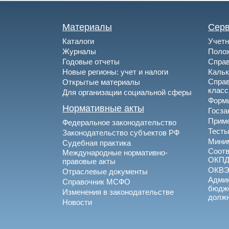
Материалы
Сер
Каталоги
Учетн
Журналы
Полож
Годовые отчеты
Спра
Новые регионы: учет и налоги
Каль
Спра
Открытые материалы
клас
Для организации социальной сферы
Формы
Нормативные акты
Госза
Приме
Федеральное законодательство
Тесты
Законодательство субъектов РФ
Миним
Судебная практика
Соотв
Международные нормативно-
ОКПД
правовые акты
ОКВ
Отраслевые документы
Админ
Справочник МСФО
бюдже
Изменения в законодательстве
долж
Новости