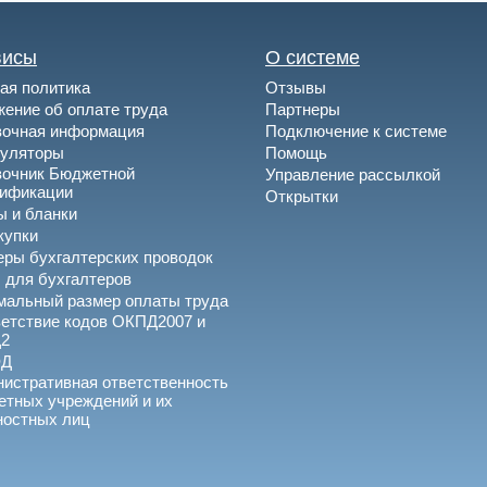
висы
О системе
ая политика
Отзывы
ение об оплате труда
Партнеры
вочная информация
Подключение к системе
куляторы
Помощь
вочник Бюджетной
Управление рассылкой
сификации
Открытки
 и бланки
купки
ры бухгалтерских проводок
 для бухгалтеров
альный размер оплаты труда
етствие кодов ОКПД2007 и
2
ЭД
истративная ответственность
тных учреждений и их
ностных лиц