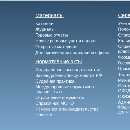
Материалы
Сер
Каталоги
Учетн
Журналы
Полож
Годовые отчеты
Спра
Новые регионы: учет и налоги
Каль
Спра
Открытые материалы
клас
Для организации социальной сферы
Формы
Нормативные акты
Госза
Приме
Федеральное законодательство
Тесты
Законодательство субъектов РФ
Миним
Судебная практика
Соотв
Международные нормативно-
ОКПД
правовые акты
ОКВ
Отраслевые документы
Админ
Справочник МСФО
бюдже
Изменения в законодательстве
долж
Новости