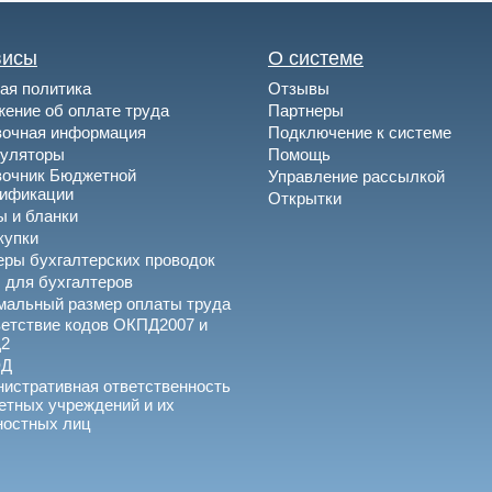
висы
О системе
ая политика
Отзывы
ение об оплате труда
Партнеры
вочная информация
Подключение к системе
куляторы
Помощь
вочник Бюджетной
Управление рассылкой
сификации
Открытки
 и бланки
купки
ры бухгалтерских проводок
 для бухгалтеров
альный размер оплаты труда
етствие кодов ОКПД2007 и
2
ЭД
истративная ответственность
тных учреждений и их
ностных лиц