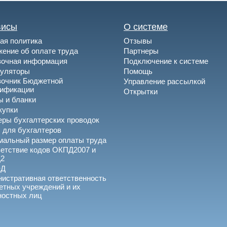
висы
О системе
ая политика
Отзывы
ение об оплате труда
Партнеры
вочная информация
Подключение к системе
куляторы
Помощь
вочник Бюджетной
Управление рассылкой
сификации
Открытки
 и бланки
купки
ры бухгалтерских проводок
 для бухгалтеров
альный размер оплаты труда
етствие кодов ОКПД2007 и
2
ЭД
истративная ответственность
тных учреждений и их
ностных лиц