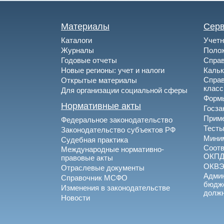
Материалы
Сер
Каталоги
Учетн
Журналы
Полож
Годовые отчеты
Спра
Новые регионы: учет и налоги
Каль
Спра
Открытые материалы
клас
Для организации социальной сферы
Формы
Нормативные акты
Госза
Приме
Федеральное законодательство
Тесты
Законодательство субъектов РФ
Миним
Судебная практика
Соотв
Международные нормативно-
ОКПД
правовые акты
ОКВ
Отраслевые документы
Админ
Справочник МСФО
бюдже
Изменения в законодательстве
долж
Новости