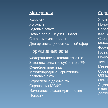
Материалы
Сер
Каталоги
Учетн
Журналы
Полож
Годовые отчеты
Спра
Новые регионы: учет и налоги
Каль
Спра
Открытые материалы
клас
Для организации социальной сферы
Формы
Нормативные акты
Госза
Приме
Федеральное законодательство
Тесты
Законодательство субъектов РФ
Миним
Судебная практика
Соотв
Международные нормативно-
ОКПД
правовые акты
ОКВ
Отраслевые документы
Админ
Справочник МСФО
бюдже
Изменения в законодательстве
долж
Новости