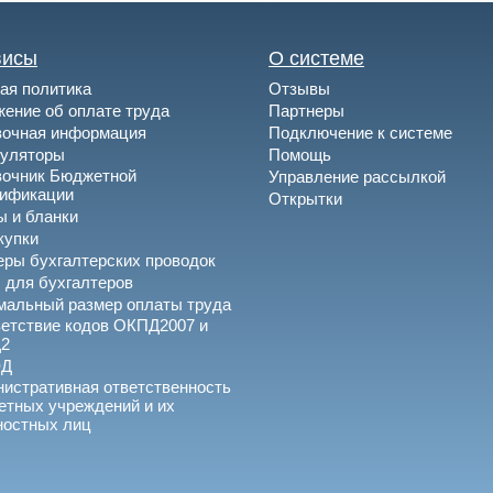
висы
О системе
ая политика
Отзывы
ение об оплате труда
Партнеры
вочная информация
Подключение к системе
куляторы
Помощь
вочник Бюджетной
Управление рассылкой
сификации
Открытки
 и бланки
купки
ры бухгалтерских проводок
 для бухгалтеров
альный размер оплаты труда
етствие кодов ОКПД2007 и
2
ЭД
истративная ответственность
тных учреждений и их
ностных лиц