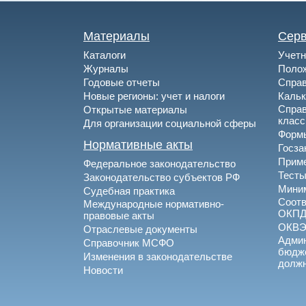
Материалы
Сер
Каталоги
Учетн
Журналы
Полож
Годовые отчеты
Спра
Новые регионы: учет и налоги
Каль
Спра
Открытые материалы
клас
Для организации социальной сферы
Формы
Нормативные акты
Госза
Приме
Федеральное законодательство
Тесты
Законодательство субъектов РФ
Миним
Судебная практика
Соотв
Международные нормативно-
ОКПД
правовые акты
ОКВ
Отраслевые документы
Админ
Справочник МСФО
бюдже
Изменения в законодательстве
долж
Новости