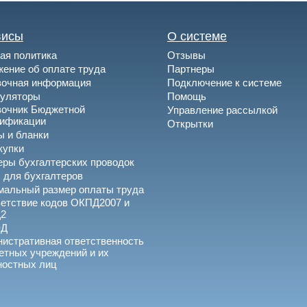
висы
О системе
ая политика
Отзывы
ение об оплате труда
Партнеры
вочная информация
Подключение к системе
куляторы
Помощь
вочник Бюджетной
Управление рассылкой
сификации
Открытки
 и бланки
купки
ры бухгалтерских проводок
 для бухгалтеров
альный размер оплаты труда
етствие кодов ОКПД2007 и
2
ЭД
истративная ответственность
тных учреждений и их
ностных лиц