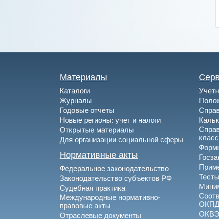
Материалы
Сер
Каталоги
Учетн
Журналы
Полож
Годовые отчеты
Спра
Новые регионы: учет и налоги
Каль
Спра
Открытые материалы
клас
Для организации социальной сферы
Формы
Нормативные акты
Госза
Приме
Федеральное законодательство
Тесты
Законодательство субъектов РФ
Миним
Судебная практика
Соотв
Международные нормативно-
ОКПД
правовые акты
ОКВ
Отраслевые документы