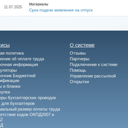
Материалы
11.07.2025
Срок подачи заявления на отпуск
висы
О системе
ая политика
Отзывы
ение об оплате труда
Партнеры
вочная информация
Подключение к системе
куляторы
Помощь
вочник Бюджетной
Управление рассылкой
сификации
Открытки
 и бланки
купки
ры бухгалтерских проводок
 для бухгалтеров
альный размер оплаты труда
етствие кодов ОКПД2007 и
2
ЭД