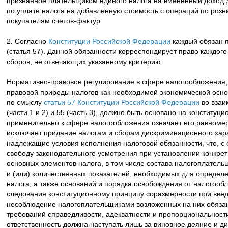
признанное плательщиком единого налога на вмененный доход д
по уплате налога на добавленную стоимость с операций по розн
покупателям счетов-фактур.
2. Согласно
Конституции Российской Федерации
каждый обязан п
(статья 57). Данной обязанности корреспондирует право каждого
сборов, не отвечающих указанному критерию.
Нормативно-правовое регулирование в сфере налогообложения,
правовой природы налогов как необходимой экономической осно
по смыслу
статьи 57 Конституции Российской Федерации
во взаим
(части 1 и 2) и 55 (часть 3), должно быть основано на конститу
применительно к сфере налогообложения означает его равномер
исключает придание налогам и сборам дискриминационного хара
надлежащие условия исполнения налоговой обязанности, что, с
свободу законодательного усмотрения при установлении конкре
основных элементов налога, в том числе состава налогоплатель
и (или) количественных показателей, необходимых для определ
налога, а также оснований и порядка освобождения от налогообл
следования конституционному принципу соразмерности при введ
несоблюдение налогоплательщиками возложенных на них обязан
требований справедливости, адекватности и пропорциональност
ответственность должна наступать лишь за виновное деяние и 