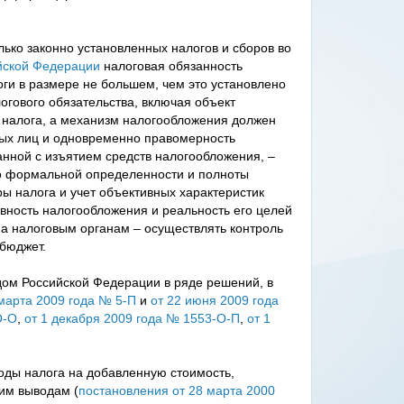
лько законно установленных налогов и сборов во
йской Федерации
налоговая обязанность
оги в размере не большем, чем это установлено
гового обязательства, включая объект
ы налога, а механизм налогообложения должен
ных лиц и одновременно правомерность
анной с изъятием средств налогообложения, –
о формальной определенности и полноты
ы налога и учет объективных характеристик
ность налогообложения и реальность его целей
 а налоговым органам – осуществлять контроль
 бюджет.
ом Российской Федерации в ряде решений, в
 марта 2009 года № 5-П
и
от 22 июня 2009 года
О-О
,
от 1 декабря 2009 года № 1553-О-П
,
от 1
оды налога на добавленную стоимость,
им выводам (
постановления от 28 марта 2000