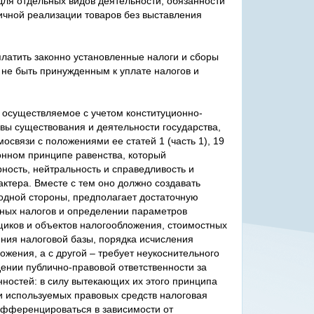
ля отдельных видов деятельности, обязанности
ичной реализации товаров без выставления
латить законно установленные налоги и сборы
 не быть принужденным к уплате налогов и
 осуществляемое с учетом конституционно-
вы существования и деятельности государства,
освязи с положениями ее статей 1 (часть 1), 19
ционном принципе равенства, который
ность, нейтральность и справедливость и
ктера. Вместе с тем оно должно создавать
 одной стороны, предполагает достаточную
тных налогов и определении параметров
щиков и объектов налогообложения, стоимостных
ения налоговой базы, порядка исчисления
ожения, а с другой – требует неукоснительного
ении публично-правовой ответственности за
ностей: в силу вытекающих их этого принципа
и используемых правовых средств налоговая
дифференцироваться в зависимости от