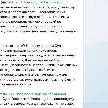
 (часть 1) и 57
Конституции Российской
что эти положения – по смыслу, придаваемому
ства и справедливости налогообложения,
рганизацию, считавшую себя плательщиком
алога с производимых ею операций по
нную плательщиком единого налога на
ть уплатить помимо него налог на добавленную
ионного закона «О Конституционном Суде
динения граждан конституционность
е которого завершено в суде, и затрагивающих
ется заявитель, Конституционный Суд
мету, указанному в жалобе, и лишь в отношении
ию, оценивая как буквальный смысл
 им официальным и иным толкованием или
 их места в системе правовых норм, не будучи
оженными в жалобе.
татьи 173 Налогового кодекса Российской
о Суда Российской Федерации по настоящему
т служить основанием для возложения на лицо,