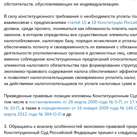
обстоятельств, обусловливающих ее индивидуализацию.
В силу конституционного требования о необходимости уплаты то
взаимосвязи с предписаниями
статей 15
и
18 Конституции Росси
должна, среди прочего, пониматься как обязанность платить нал
законом, в котором определены все существенные элементы нало
налогообложения, налоговую базу, порядок исчисления и уплат
обеспечивать полноту и своевременность их взимания с обязан
деятельности уполномоченных органов и должностных лиц, связ
именно соблюдение конституционных предписаний относительн
элементов налогового обязательства при формировании структур
экономико-правового содержания налога обеспечивают эффектив
и позволяют налогоплательщикам своевременно уплатить налог,
за действиями налогоплательщиков по уплате налоговых сумм в
Приведенные правовые позиции изложены Конституционным Суд
том числе в
постановлениях от 28 марта 2000 года № 5-П
,
от 17
№ 10-П
, а также в
определениях от 16 января 2009 года № 146-
марта 2012 года № 384-О-О
и др.
3. Обращаясь к анализу особенностей экономико-правовой прир
Конституционный Суд Российской Федерации пришел к следующ