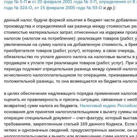
года № 5-П
и
от 20 февраля 2001 года № 3-П
,
определения от 8
года № 324-О
,
от 15 февраля 2005 года № 93-О
и др.):
данный налог, будучи формой изъятия в бюджет части добавленн
производства и определяемой как разница между стоимостью реа
стоимостью материальных затрат, отнесенных на издержки прои
налогом (налогом на потребление): реализация товаров (работ, 
увеличенным на сумму налога на добавленную стоимость, а брем
приобретателя товаров (работ, услуг), которому, в свою очеред
обязательство по уплате данного налога на налоговые вычеты в
продавцом к уплате при реализации товаров (работ, услуг). При 
периода подлежит отрицательная разница между суммой налогов
исчисленного налогоплательщиком по операциям, признаваемым
положительной разницы, то она возмещается из бюджета налого
в целях обеспечения надлежащего порядка применения налогов
оценить их правомерность и пресечь ситуации, связанные с не
возвратом) сумм налога из бюджета,
Налоговый кодекс Российс
основания для принятия налогоплательщиком к вычету суммы на
операции специальный документ – счет-фактуру, который выста
требованиям, закрепленным статьей 169 данного Кодекса. Если 
четких и однозначных сведений, предусмотренных законом, он н
налогоплательщиком к вычету или возмещению сумм налога на 