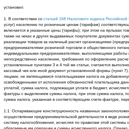
установил:
1. В соответствии со
статьей 168 Налогового кодекса Российско
услуг) населению по розничным ценам (тарифам) соответствую
включается в указанные цены (тарифы); при этом на ярлыках то
также на чеках и других выдаваемых покупателю документах сумм
реализации товаров за наличный расчет организациями (предп
предпринимателями розничной торговли и общественного питани
индивидуальными предпринимателями, выполняющими работы 
непосредственно населению, требования по оформлению расчет
установленные пунктами 3 и 4 той же статьи, считаются выполн
кассовый чек или иной документ установленной формы (пункт 7). 
лицами, не являющимися плательщиками налога на добавленную
освобожденными от исполнения обязанностей плательщика данно
уплатой, сумма налога, подлежащая уплате в бюджет, исчисляет
фактуры с выделением суммы налога; при этом сумма налога, п
сумма налога, указанная в соответствующем счете-фактуре, пере
1.1. Оспаривающее конституционность названных законополож
осуществлении предпринимательской деятельности в виде розн
систему налогообложения, исчисляя по правилам этой системы 
облагаемые им операции и суммы исчисленного налога. Однако 