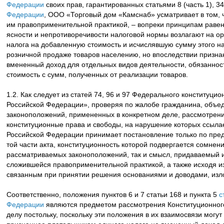
Федерации
своих прав, гарантированных статьями 8 (часть 1), 34
Федерации
, ООО «Торговый дом «Камснаб» усматривает в том, 
им правоприменительной практикой, – вопреки принципам равен
ясности и непротиворечивости налоговой нормы возлагают на о
налога на добавленную стоимость и исчислявшую сумму этого н
розничной продаже товаров населению, но впоследствии призна
вмененный доход для отдельных видов деятельности, обязаннос
стоимость с сумм, полученных от реализации товаров.
1.2. Как следует из статей 74, 96 и 97 Федерального конституц
Российской Федерации», проверяя по жалобе гражданина, объе
законоположений, примененных в конкретном деле, рассмотрени
конституционные права и свободы, на нарушение которых ссыла
Российской Федерации принимает постановление только по пред
той части акта, конституционность которой подвергается сомнен
рассматриваемых законоположений, так и смысл, придаваемый
сложившейся правоприменительной практикой, а также исходя из
связанным при принятии решения основаниями и доводами, изл
Соответственно, положения пунктов 6 и 7 статьи 168 и пункта 5
с
Федерации
являются предметом рассмотрения Конституционног
делу постольку, поскольку эти положения в их взаимосвязи могу