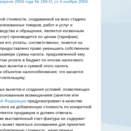
 апреля 2004 года № 169-О
,
от 4 ноября 2004
ой стоимости, создаваемой на всех стадиях
лизованных товаров, работ и услуг и
зводства и обращения, является косвенным
услуг) производится по ценам (тарифам),
я его уплаты, соответственно, ложится на
ь, предоставлено право уменьшить собственное
 размере суммы налога, предъявленной ему
этом уплате в бюджет по итогам налогового
ых вычетов и суммой этого налога,
 объектом налогообложения; что касается
плательщику;
ых вычетов и создания условий, позволяющих
обоснованным возмещением (зачетом или
кой Федерации
предусматривает в качестве
лога на добавленную стоимость по конкретной
вляется продавцом и должен отвечать
же выставленный счет-фактура не содержит
е может являться основанием для принятия
добавленную стоимость, начисленных