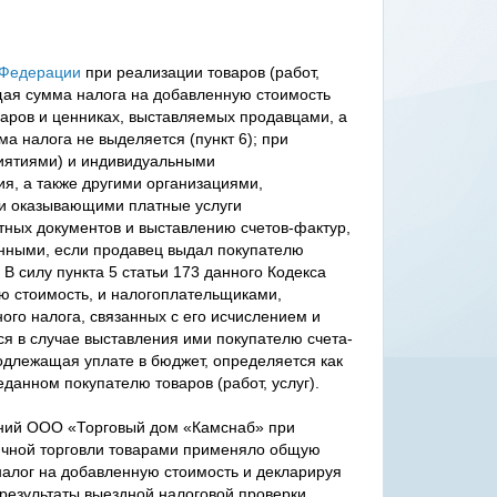
й Федерации
при реализации товаров (работ,
щая сумма налога на добавленную стоимость
варов и ценниках, выставляемых продавцами, а
а налога не выделяется (пункт 6); при
риятиями) и индивидуальными
я, а также другими организациями,
и оказывающими платные услуги
ных документов и выставлению счетов-фактур,
енными, если продавец выдал покупателю
В силу пункта 5 статьи 173 данного Кодекса
 стоимость, и налогоплательщиками,
го налога, связанных с его исчислением и
ся в случае выставления ими покупателю счета-
одлежащая уплате в бюджет, определяется как
данном покупателю товаров (работ, услуг).
ений ООО «Торговый дом «Камснаб» при
ичной торговли товарами применяло общую
налог на добавленную стоимость и декларируя
результаты выездной налоговой проверки