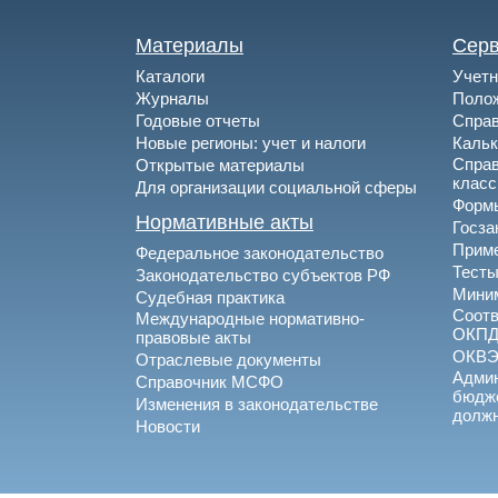
Материалы
Сер
Каталоги
Учетн
Журналы
Полож
Годовые отчеты
Спра
Новые регионы: учет и налоги
Каль
Спра
Открытые материалы
клас
Для организации социальной сферы
Формы
Нормативные акты
Госза
Приме
Федеральное законодательство
Тесты
Законодательство субъектов РФ
Миним
Судебная практика
Соотв
Международные нормативно-
ОКПД
правовые акты
ОКВ
Отраслевые документы
Админ
Справочник МСФО
бюдже
Изменения в законодательстве
долж
Новости