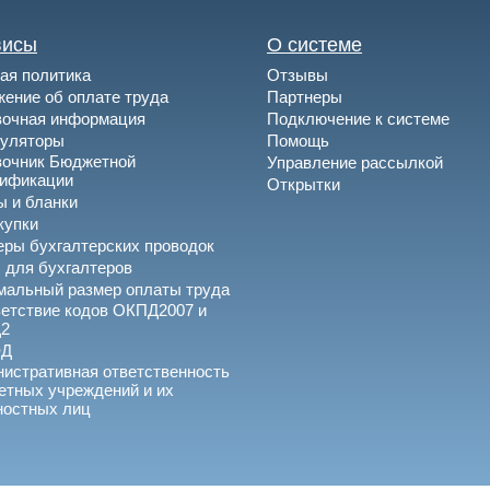
висы
О системе
ая политика
Отзывы
ение об оплате труда
Партнеры
вочная информация
Подключение к системе
куляторы
Помощь
вочник Бюджетной
Управление рассылкой
сификации
Открытки
 и бланки
купки
ры бухгалтерских проводок
 для бухгалтеров
альный размер оплаты труда
етствие кодов ОКПД2007 и
2
ЭД
истративная ответственность
тных учреждений и их
ностных лиц