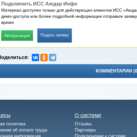
Подключить ИСС Аюдар Инфо
Материал доступен только для действующих клиентов ИСС «Аюда
демо-доступа или более подробной информации отправьте заявку
время.
Подать заявку
Авторизация
КОММЕНТАРИИ (
висы
О системе
ая политика
Отзывы
ение об оплате труда
Партнеры
вочная информация
Подключение к системе