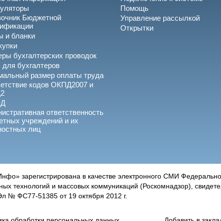
куляторы
Помощь
вочник Бюджетной
Управление рассылкой
сификации
Открытки
 и бланки
купки
ры бухгалтерских проводок
 для бухгалтеров
альный размер оплаты труда
етствие кодов ОКПД2007 и
2
ЭД
истративная ответственность
тных учреждений и их
ностных лиц
нфо» зарегистрирована в качестве электронного СМИ Федеральной
х технологий и массовых коммуникаций (Роскомнадзор), свидетел
 № ФС77-51385 от 19 октября 2012 г.
ика обработки персональных данных
Добавить в закла