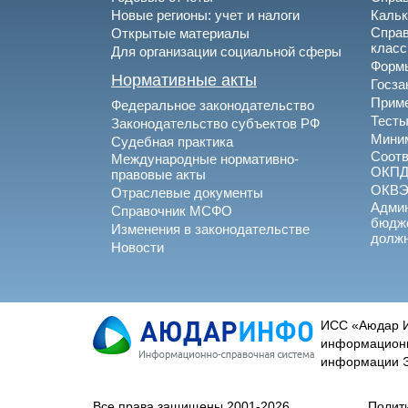
Новые регионы: учет и налоги
Каль
Спра
Открытые материалы
клас
Для организации социальной сферы
Формы
Нормативные акты
Госза
Приме
Федеральное законодательство
Тесты
Законодательство субъектов РФ
Миним
Судебная практика
Соотв
Международные нормативно-
ОКПД
правовые акты
ОКВ
Отраслевые документы
Админ
Справочник МСФО
бюдже
Изменения в законодательстве
долж
Новости
ИСС «Аюдар И
информационны
информации Эл
Все права защищены 2001-2026.
Полит