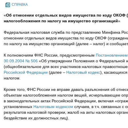
СПРАВКА
«
Об отнесении отдельных видов имущества по коду ОКОФ (
налогообложения по налогу на имущество организаций
»
Федеральная налоговая служба по представлению Минфина Рос
отнесении отдельных видов имущества по коду ОКОФ (ограждени
по налогу на имущество организаций (далее – налог) и сообщает
К полномочиям ФНС России, предусмотренным
Постановлением 
30.09.2004 № 506
«Об утверждении Положения о Федеральной н
(общеобязательное для всех участников налоговых правоотнош
Российской Федерации
(далее –
Налоговый кодекс
), касающихся
налогом.
Кроме того, ФНС России не вправе давать разъяснения об отне
объектам налогообложения налогом вещей, исчерпывающее опре
в законодательных актах Российской Федерации, включая «ограж
установленных
Налоговым кодексом
случаев, в т.ч. связанных с
результатов налоговой проверки, жалоб на акты налоговых орган
бездействие их должностных лиц).