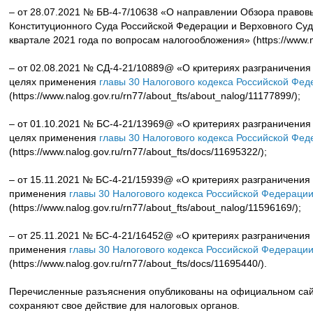
– от 28.07.2021 № БВ-4-7/10638 «О направлении Обзора правовы
Конституционного Суда Российской Федерации и Верховного Суд
квартале 2021 года по вопросам налогообложения» (https://www.na
– от 02.08.2021 № СД-4-21/10889@ «О критериях разграничения
целях применения
главы 30 Налогового кодекса Российской Фе
(https://www.nalog.gov.ru/rn77/about_fts/about_nalog/11177899/);
– от 01.10.2021 № БС-4-21/13969@ «О критериях разграничения
целях применения
главы 30 Налогового кодекса Российской Фе
(https://www.nalog.gov.ru/rn77/about_fts/docs/11695322/);
– от 15.11.2021 № БС-4-21/15939@ «О критериях разграничения
применения
главы 30 Налогового кодекса Российской Федераци
(https://www.nalog.gov.ru/rn77/about_fts/about_nalog/11596169/);
– от 25.11.2021 № БС-4-21/16452@ «О критериях разграничения
применения
главы 30 Налогового кодекса Российской Федераци
(https://www.nalog.gov.ru/rn77/about_fts/docs/11695440/).
Перечисленные разъяснения опубликованы на официальном сай
сохраняют свое действие для налоговых органов.