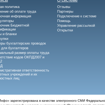
висы
О системе
ая политика
Отзывы
ение об оплате труда
Партнеры
вочная информация
Подключение к системе
куляторы
Помощь
вочник Бюджетной
Управление рассылкой
сификации
Открытки
 и бланки
купки
ры бухгалтерских проводок
 для бухгалтеров
альный размер оплаты труда
етствие кодов ОКПД2007 и
2
ЭД
истративная ответственность
тных учреждений и их
ностных лиц
нфо» зарегистрирована в качестве электронного СМИ Федеральной