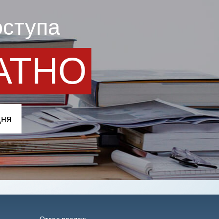
оступа
АТНО
дня