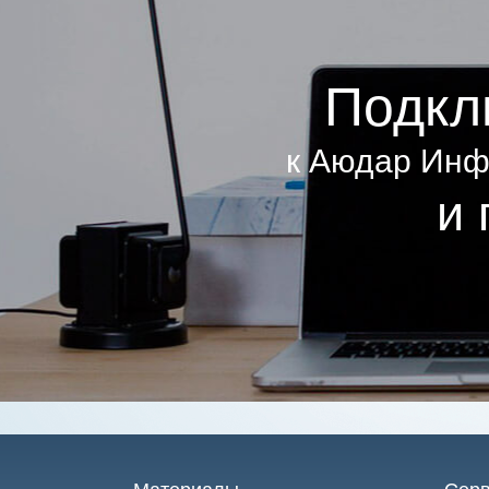
Подкл
к Аюдар Инф
и 