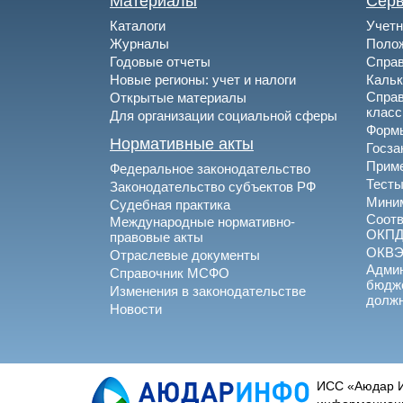
Материалы
Сер
Каталоги
Учетн
Журналы
Полож
Годовые отчеты
Спра
Новые регионы: учет и налоги
Каль
Спра
Открытые материалы
клас
Для организации социальной сферы
Формы
Нормативные акты
Госза
Приме
Федеральное законодательство
Тесты
Законодательство субъектов РФ
Миним
Судебная практика
Соотв
Международные нормативно-
ОКПД
правовые акты
ОКВ
Отраслевые документы
Админ
Справочник МСФО
бюдже
Изменения в законодательстве
долж
Новости
ИСС «Аюдар И