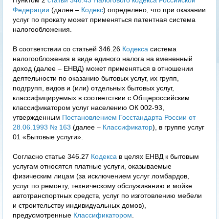
Пунктом 2
статьи 346.43 Налогового кодекса Российской
Федерации
(далее –
Кодекс
) определено, что при оказании
услуг по прокату может применяться патентная система
налогообложения.
В соответствии со статьей 346.26
Кодекса
система
налогообложения в виде единого налога на вмененный
доход (далее – ЕНВД) может применяться в отношении
деятельности по оказанию бытовых услуг, их групп,
подгрупп, видов и (или) отдельных бытовых услуг,
классифицируемых в соответствии с Общероссийским
классификатором услуг населению ОК 002-93,
утвержденным
Постановлением Госстандарта России от
28.06.1993 № 163
(далее –
Классификатор
), в группе услуг
01 «Бытовые услуги».
Согласно статье 346.27
Кодекса
в целях ЕНВД к бытовым
услугам относятся платные услуги, оказываемые
физическим лицам (за исключением услуг ломбардов,
услуг по ремонту, техническому обслуживанию и мойке
автотранспортных средств, услуг по изготовлению мебели
и строительству индивидуальных домов),
предусмотренные
Классификатором
.