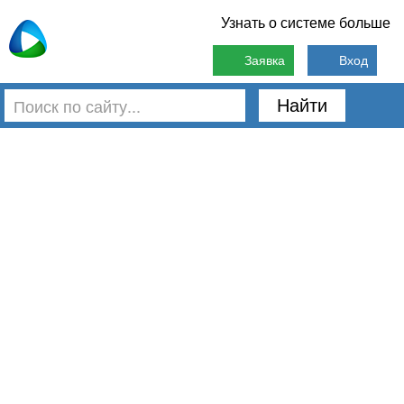
Узнать о системе больше
Заявка
Вход
Найти
Материалы
Вычет по НДС по операциям поставки
электроэнергии абонентам
Каталоги
Государственные учреждения
Отдел кадров
Практика КСО, подтвержденная судом