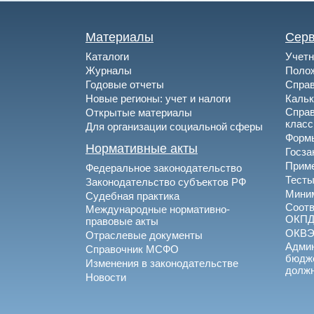
Материалы
Сер
Каталоги
Учетн
Журналы
Полож
Годовые отчеты
Спра
Новые регионы: учет и налоги
Каль
Спра
Открытые материалы
клас
Для организации социальной сферы
Формы
Нормативные акты
Госза
Приме
Федеральное законодательство
Тесты
Законодательство субъектов РФ
Миним
Судебная практика
Соотв
Международные нормативно-
ОКПД
правовые акты
ОКВ
Отраслевые документы
Админ
Справочник МСФО
бюдже
Изменения в законодательстве
долж
Новости