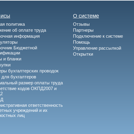
висы
О системе
ая политика
Отзывы
ение об оплате труда
Партнеры
вочная информация
Подключение к системе
куляторы
Помощь
вочник Бюджетной
Управление рассылкой
сификации
Открытки
 и бланки
купки
ры бухгалтерских проводок
 для бухгалтеров
альный размер оплаты труда
етствие кодов ОКПД2007 и
2
ЭД
истративная ответственность
тных учреждений и их
ностных лиц