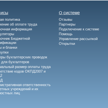
висы
О системе
ая политика
Отзывы
ение об оплате труда
Партнеры
вочная информация
Подключение к системе
куляторы
Помощь
вочник Бюджетной
Управление рассылкой
сификации
Открытки
 и бланки
купки
ры бухгалтерских проводок
 для бухгалтеров
альный размер оплаты труда
етствие кодов ОКПД2007 и
2
ЭД
истративная ответственность
тных учреждений и их
ностных лиц