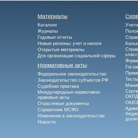
Материалы
Сер
Каталоги
Учетн
Журналы
Полож
Годовые отчеты
Спра
Новые регионы: учет и налоги
Каль
Спра
Открытые материалы
клас
Для организации социальной сферы
Формы
Нормативные акты
Госза
Приме
Федеральное законодательство
Тесты
Законодательство субъектов РФ
Миним
Судебная практика
Соотв
Международные нормативно-
ОКПД
правовые акты
ОКВ
Отраслевые документы
Админ
Справочник МСФО
бюдже
Изменения в законодательстве
долж
Новости