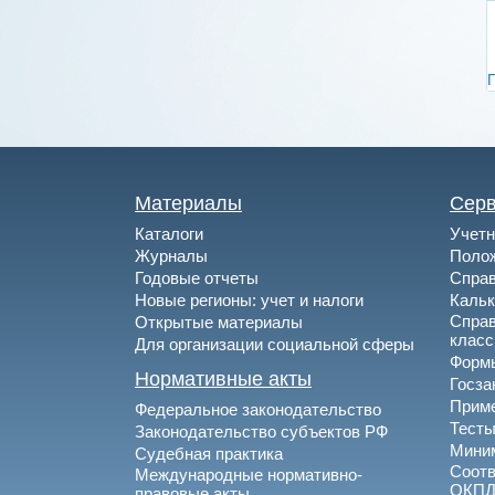
Материалы
Сер
Каталоги
Учетн
Журналы
Полож
Годовые отчеты
Спра
Новые регионы: учет и налоги
Каль
Спра
Открытые материалы
клас
Для организации социальной сферы
Формы
Нормативные акты
Госза
Приме
Федеральное законодательство
Тесты
Законодательство субъектов РФ
Миним
Судебная практика
Соотв
Международные нормативно-
ОКПД
правовые акты