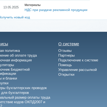
Материалы
13.05.2025
НДС при раздаче рекламной продукции
Получить новый код
висы
О системе
ая политика
Отзывы
ение об оплате труда
Партнеры
вочная информация
Подключение к системе
куляторы
Помощь
вочник Бюджетной
Управление рассылкой
сификации
Открытки
 и бланки
купки
ры бухгалтерских проводок
 для бухгалтеров
альный размер оплаты труда
етствие кодов ОКПД2007 и
2