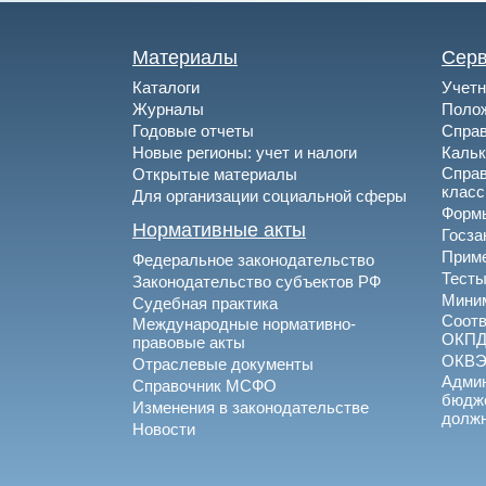
Материалы
Сер
Каталоги
Учетн
Журналы
Полож
Годовые отчеты
Спра
Новые регионы: учет и налоги
Каль
Спра
Открытые материалы
клас
Для организации социальной сферы
Формы
Нормативные акты
Госза
Приме
Федеральное законодательство
Тесты
Законодательство субъектов РФ
Миним
Судебная практика
Соотв
Международные нормативно-
ОКПД
правовые акты
ОКВ
Отраслевые документы
Админ
Справочник МСФО
бюдже
Изменения в законодательстве
долж
Новости