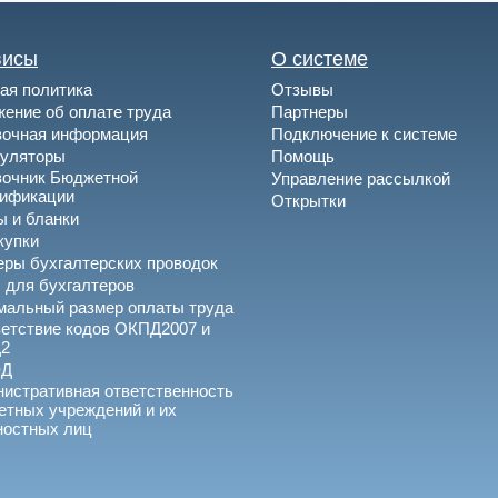
висы
О системе
ая политика
Отзывы
ение об оплате труда
Партнеры
вочная информация
Подключение к системе
куляторы
Помощь
вочник Бюджетной
Управление рассылкой
сификации
Открытки
 и бланки
купки
ры бухгалтерских проводок
 для бухгалтеров
альный размер оплаты труда
етствие кодов ОКПД2007 и
2
ЭД
истративная ответственность
тных учреждений и их
ностных лиц