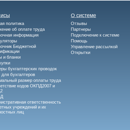
висы
О системе
ая политика
Отзывы
ение об оплате труда
Партнеры
вочная информация
Подключение к системе
куляторы
Помощь
вочник Бюджетной
Управление рассылкой
сификации
Открытки
 и бланки
купки
ры бухгалтерских проводок
 для бухгалтеров
альный размер оплаты труда
етствие кодов ОКПД2007 и
2
ЭД
истративная ответственность
тных учреждений и их
ностных лиц