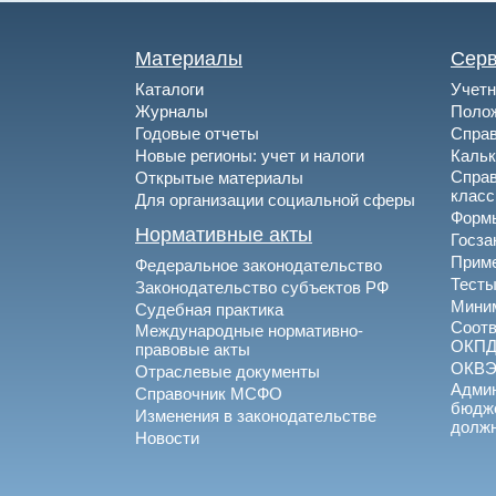
Материалы
Сер
Каталоги
Учетн
Журналы
Полож
Годовые отчеты
Спра
Новые регионы: учет и налоги
Каль
Спра
Открытые материалы
клас
Для организации социальной сферы
Формы
Нормативные акты
Госза
Приме
Федеральное законодательство
Тесты
Законодательство субъектов РФ
Миним
Судебная практика
Соотв
Международные нормативно-
ОКПД
правовые акты
ОКВ
Отраслевые документы
Админ
Справочник МСФО
бюдже
Изменения в законодательстве
долж
Новости