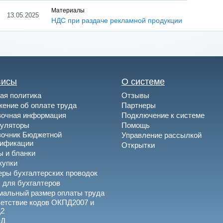
Материалы
13.05.2025
НДС при раздаче рекламной продукции
висы
О системе
ая политика
Отзывы
ение об оплате труда
Партнеры
вочная информация
Подключение к системе
куляторы
Помощь
вочник Бюджетной
Управление рассылкой
сификации
Открытки
 и бланки
купки
ры бухгалтерских проводок
 для бухгалтеров
альный размер оплаты труда
етствие кодов ОКПД2007 и
2
ЭД