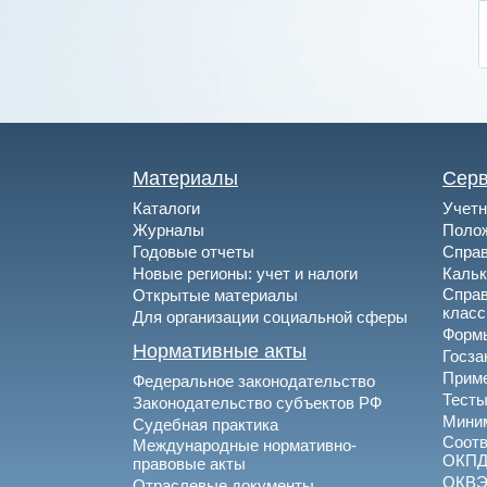
Материалы
Сер
Каталоги
Учетн
Журналы
Полож
Годовые отчеты
Спра
Новые регионы: учет и налоги
Каль
Спра
Открытые материалы
клас
Для организации социальной сферы
Формы
Нормативные акты
Госза
Приме
Федеральное законодательство
Тесты
Законодательство субъектов РФ
Миним
Судебная практика
Соотв
Международные нормативно-
ОКПД
правовые акты
ОКВ
Отраслевые документы