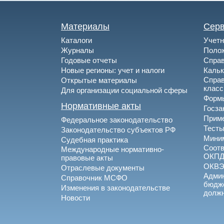
Материалы
Сер
Каталоги
Учетн
Журналы
Полож
Годовые отчеты
Спра
Новые регионы: учет и налоги
Каль
Спра
Открытые материалы
клас
Для организации социальной сферы
Формы
Нормативные акты
Госза
Приме
Федеральное законодательство
Тесты
Законодательство субъектов РФ
Миним
Судебная практика
Соотв
Международные нормативно-
ОКПД
правовые акты
ОКВ
Отраслевые документы
Админ
Справочник МСФО
бюдже
Изменения в законодательстве
долж
Новости