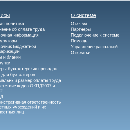
висы
О системе
ая политика
Отзывы
ение об оплате труда
Партнеры
вочная информация
Подключение к системе
куляторы
Помощь
вочник Бюджетной
Управление рассылкой
сификации
Открытки
 и бланки
купки
ры бухгалтерских проводок
 для бухгалтеров
альный размер оплаты труда
етствие кодов ОКПД2007 и
2
ЭД
истративная ответственность
тных учреждений и их
ностных лиц