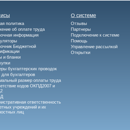
висы
О системе
ая политика
Отзывы
ение об оплате труда
Партнеры
вочная информация
Подключение к системе
куляторы
Помощь
вочник Бюджетной
Управление рассылкой
сификации
Открытки
 и бланки
купки
ры бухгалтерских проводок
 для бухгалтеров
альный размер оплаты труда
етствие кодов ОКПД2007 и
2
ЭД
истративная ответственность
тных учреждений и их
ностных лиц