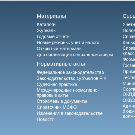
Материалы
Сер
Каталоги
Учетн
Журналы
Полож
Годовые отчеты
Спра
Новые регионы: учет и налоги
Каль
Спра
Открытые материалы
клас
Для организации социальной сферы
Формы
Нормативные акты
Госза
Приме
Федеральное законодательство
Тесты
Законодательство субъектов РФ
Миним
Судебная практика
Соотв
Международные нормативно-
ОКПД
правовые акты
ОКВ
Отраслевые документы
Админ
Справочник МСФО
бюдже
Изменения в законодательстве
долж
Новости