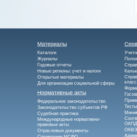
Материалы
Сер
Каталоги
Учетн
Журналы
Полож
Годовые отчеты
Спра
Новые регионы: учет и налоги
Каль
Спра
Открытые материалы
клас
Для организации социальной сферы
Формы
Нормативные акты
Госза
Приме
Федеральное законодательство
Тесты
Законодательство субъектов РФ
Миним
Судебная практика
Соотв
Международные нормативно-
ОКПД
правовые акты
ОКВ
Отраслевые документы
Админ
Справочник МСФО