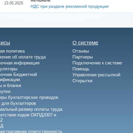
Материалы
13.05.2025
НДС при раздаче рекламной продукции
висы
О системе
ая политика
Отзывы
ение об оплате труда
Партнеры
вочная информация
Подключение к системе
куляторы
Помощь
вочник Бюджетной
Управление рассылкой
сификации
Открытки
 и бланки
купки
ры бухгалтерских проводок
 для бухгалтеров
альный размер оплаты труда
етствие кодов ОКПД2007 и
2
ЭД
истративная ответственность