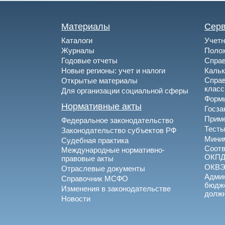
Материалы
Сер
Каталоги
Учетн
Журналы
Полож
Годовые отчеты
Спра
Новые регионы: учет и налоги
Каль
Спра
Открытые материалы
клас
Для организации социальной сферы
Формы
Нормативные акты
Госза
Приме
Федеральное законодательство
Тесты
Законодательство субъектов РФ
Миним
Судебная практика
Соотв
Международные нормативно-
ОКПД
правовые акты
ОКВ
Отраслевые документы
Админ
Справочник МСФО
бюдже
Изменения в законодательстве
долж
Новости