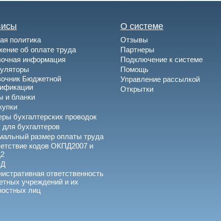
висы
О системе
ая политика
Отзывы
ение об оплате труда
Партнеры
вочная информация
Подключение к системе
куляторы
Помощь
вочник Бюджетной
Управление рассылкой
сификации
Открытки
 и бланки
купки
ры бухгалтерских проводок
 для бухгалтеров
альный размер оплаты труда
етствие кодов ОКПД2007 и
2
ЭД
истративная ответственность
тных учреждений и их
ностных лиц