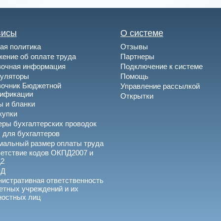
висы
О системе
ая политика
Отзывы
ение об оплате труда
Партнеры
вочная информация
Подключение к системе
куляторы
Помощь
вочник Бюджетной
Управление рассылкой
сификации
Открытки
 и бланки
купки
ры бухгалтерских проводок
 для бухгалтеров
альный размер оплаты труда
етствие кодов ОКПД2007 и
2
ЭД
истративная ответственность
тных учреждений и их
ностных лиц