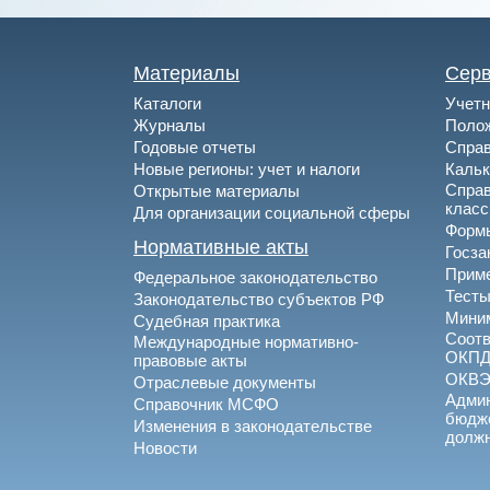
Материалы
Сер
Каталоги
Учетн
Журналы
Полож
Годовые отчеты
Спра
Новые регионы: учет и налоги
Каль
Спра
Открытые материалы
клас
Для организации социальной сферы
Формы
Нормативные акты
Госза
Приме
Федеральное законодательство
Тесты
Законодательство субъектов РФ
Миним
Судебная практика
Соотв
Международные нормативно-
ОКПД
правовые акты
ОКВ
Отраслевые документы
Админ
Справочник МСФО
бюдже
Изменения в законодательстве
долж
Новости