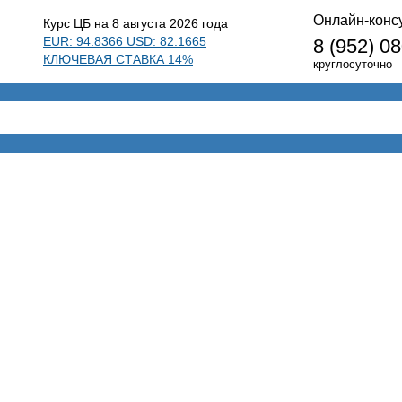
Онлайн-конс
Курс ЦБ на 8 августа 2026 года
EUR: 94.8366 USD: 82.1665
8 (952) 0
КЛЮЧЕВАЯ СТАВКА 14%
круглосуточно
мативные акты
Сервисы
Справочники
удникам в свете НДС
04.06.2009
Рассмотрим вопросы исчисления и уплаты НДС, связанные с орг
подарков к праздникам, а также с передачей работникам путевок
отдых.Кушайте на здоровье Несмотря на финансовый кризис, м