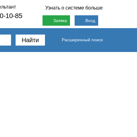
ультант
Узнать о системе больше
80-10-85
Заявка
Вход
Найти
Расширенный поиск
Вопрос эксперту
Контакты
анизацией питания сотрудников, с вручением
 на санаторно-курортное лечение и
ногие работодатели продолжают предоставлять