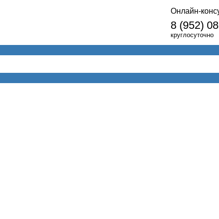
Онлайн-конс
8 (952) 0
круглосуточно
мативные акты
Сервисы
Справочники
носы
05.05.2009
Рассмотрим проблемы применения налогового вычета по ЕСН и 
Иностранец – возможен ли вычет?Согласно п. 2 ст. 10 Федераль
страховании объектом обложения страховыми взносами и базой д