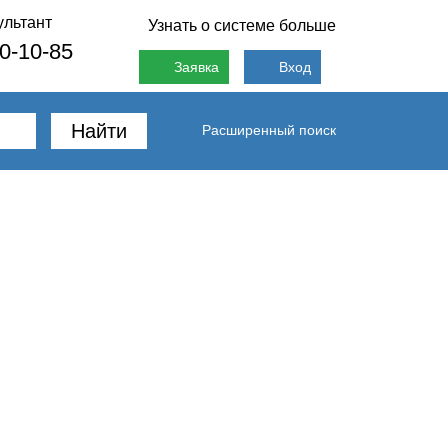
ультант
Узнать о системе больше
80-10-85
Заявка
Вход
Найти
Расширенный поиск
Вопрос эксперту
Контакты
арбитражную практику по данному вопросу.
ного закона об обязательном пенсионном
ля начисления страховых взносов...