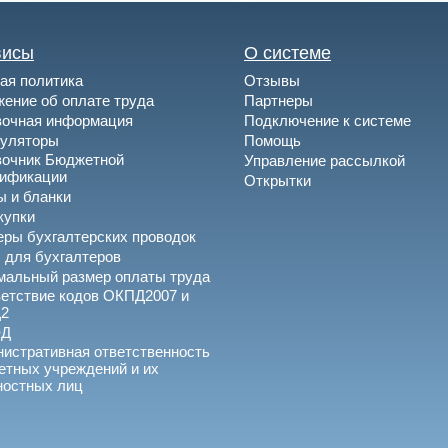
висы
О системе
ая политика
Отзывы
ение об оплате труда
Партнеры
вочная информация
Подключение к системе
куляторы
Помощь
вочник Бюджетной
Управление рассылкой
сификации
Открытки
 и бланки
купки
ры бухгалтерских проводок
 для бухгалтеров
альный размер оплаты труда
етствие кодов ОКПД2007 и
2
ЭД
истративная ответственность
тных учреждений и их
ностных лиц