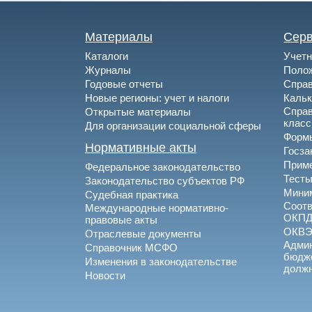
Материалы
Сер
Каталоги
Учетн
Журналы
Полож
Годовые отчеты
Спра
Новые регионы: учет и налоги
Каль
Спра
Открытые материалы
клас
Для организации социальной сферы
Формы
Нормативные акты
Госза
Приме
Федеральное законодательство
Тесты
Законодательство субъектов РФ
Миним
Судебная практика
Соотв
Международные нормативно-
ОКПД
правовые акты
ОКВ
Отраслевые документы
Админ
Справочник МСФО
бюдже
Изменения в законодательстве
долж
Новости