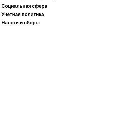
Ревизии и проверки
Коммерческие организации
Годовые отчеты
Журналы
Бухгалтерские проводки
Социальная сфера
Учетная политика
Налоги и сборы
19.10.2010
Приказом Минфина РФ от 28.07.2010 № 82н
утверждены:–
Порядок взыскания неиспользованных остатков субсидий,
предоставленных из федерального бюджета федеральным
бюджетным учреждениям (далее – Порядок № 82н);–
Общие требования к порядку взыскания в
соответствующий бюджет неиспользованных остатков
субсидий,...