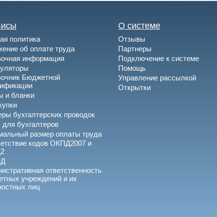
висы
О системе
ая политика
Отзывы
ение об оплате труда
Партнеры
вочная информация
Подключение к системе
куляторы
Помощь
вочник Бюджетной
Управление рассылкой
сификации
Открытки
 и бланки
купки
ры бухгалтерских проводок
 для бухгалтеров
альный размер оплаты труда
етствие кодов ОКПД2007 и
2
ЭД
истративная ответственность
тных учреждений и их
ностных лиц