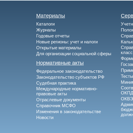
Материалы
Сер
Каталоги
Учетн
Журналы
Полож
Годовые отчеты
Спра
Новые регионы: учет и налоги
Каль
Спра
Открытые материалы
клас
Для организации социальной сферы
Формы
Нормативные акты
Госза
Приме
Федеральное законодательство
Тесты
Законодательство субъектов РФ
Миним
Судебная практика
Соотв
Международные нормативно-
ОКПД
правовые акты
ОКВ
Отраслевые документы
Админ
Справочник МСФО
бюдже
Изменения в законодательстве
долж
Новости