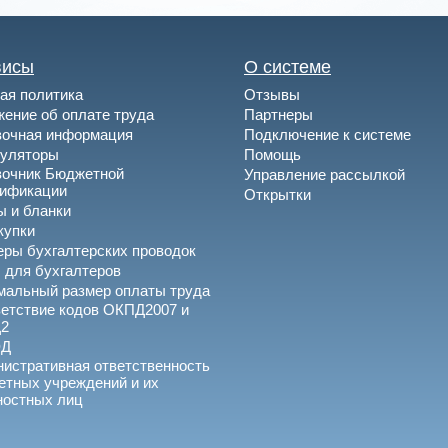
висы
О системе
ая политика
Отзывы
ение об оплате труда
Партнеры
вочная информация
Подключение к системе
куляторы
Помощь
вочник Бюджетной
Управление рассылкой
сификации
Открытки
 и бланки
купки
ры бухгалтерских проводок
 для бухгалтеров
альный размер оплаты труда
етствие кодов ОКПД2007 и
2
ЭД
истративная ответственность
тных учреждений и их
ностных лиц