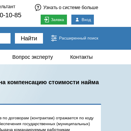
ультант
Узнать о системе больше
80-10-85
Заявка
Вход
Найти
Расширенный поиск
Вопрос эксперту
Контакты
 на компенсацию стоимости найма
по договорам (контрактам) отражается по коду
 обеспечения государственных (муниципальных)
 Выдача командируемым работникам