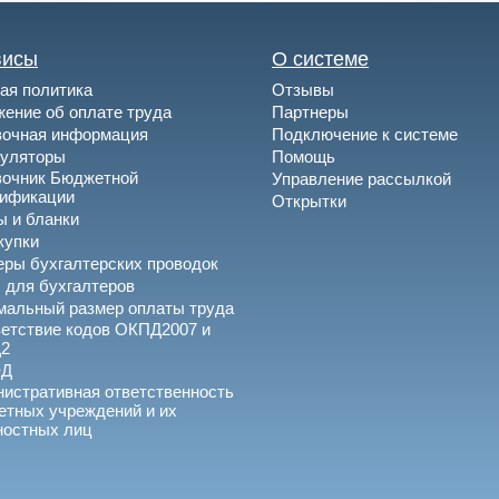
висы
О системе
ая политика
Отзывы
ение об оплате труда
Партнеры
вочная информация
Подключение к системе
куляторы
Помощь
вочник Бюджетной
Управление рассылкой
сификации
Открытки
 и бланки
купки
ры бухгалтерских проводок
 для бухгалтеров
альный размер оплаты труда
етствие кодов ОКПД2007 и
2
ЭД
истративная ответственность
тных учреждений и их
ностных лиц