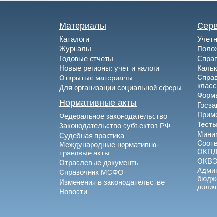
Материалы
Сер
Каталоги
Учетн
Журналы
Полож
Годовые отчеты
Спра
Новые регионы: учет и налоги
Каль
Спра
Открытые материалы
клас
Для организации социальной сферы
Формы
Нормативные акты
Госза
Приме
Федеральное законодательство
Тесты
Законодательство субъектов РФ
Миним
Судебная практика
Соотв
Международные нормативно-
ОКПД
правовые акты
ОКВ
Отраслевые документы
Админ
Справочник МСФО
бюдже
Изменения в законодательстве
долж
Новости