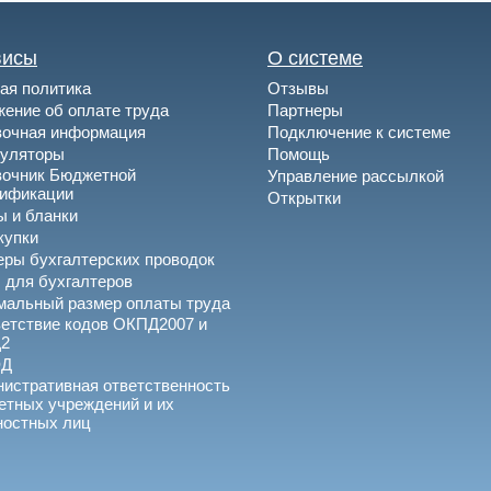
висы
О системе
ая политика
Отзывы
ение об оплате труда
Партнеры
вочная информация
Подключение к системе
куляторы
Помощь
вочник Бюджетной
Управление рассылкой
сификации
Открытки
 и бланки
купки
ры бухгалтерских проводок
 для бухгалтеров
альный размер оплаты труда
етствие кодов ОКПД2007 и
2
ЭД
истративная ответственность
тных учреждений и их
ностных лиц