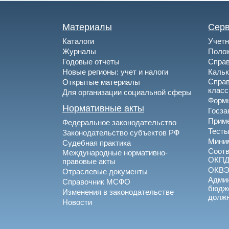
Материалы
Сер
Каталоги
Учетн
Журналы
Полож
Годовые отчеты
Спра
Новые регионы: учет и налоги
Каль
Спра
Открытые материалы
клас
Для организации социальной сферы
Формы
Нормативные акты
Госза
Приме
Федеральное законодательство
Тесты
Законодательство субъектов РФ
Миним
Судебная практика
Соотв
Международные нормативно-
ОКПД
правовые акты
ОКВ
Отраслевые документы
Админ
Справочник МСФО
бюдже
Изменения в законодательстве
долж
Новости