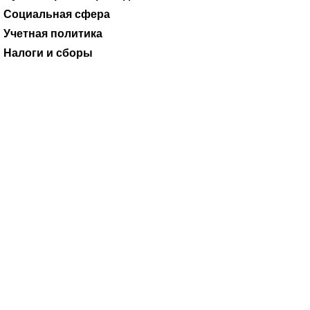
Ревизии и проверки
Коммерческие организации
Годовые отчеты
Журналы
Бухгалтерские проводки
Социальная сфера
Учетная политика
Налоги и сборы
03.11.2016
В Минюсте на утверждении находится
Приказ Минфина РФ
от 29.08.2016 № 142н
«О внесении изменений в
Приказ
Министерства финансов Российской Федерации от 28
июля 2010 года № 81н
«О требованиях к плану
финансово-хозяйственной деятельности государственного
(муниципального) учреждения» (далее – Приказ № 142н,...
Подключить ИСС Аюдар Инфо