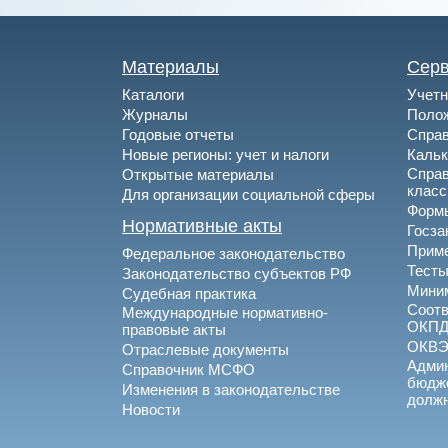
Материалы
Сер
Каталоги
Учетн
Журналы
Полож
Годовые отчеты
Спра
Новые регионы: учет и налоги
Каль
Спра
Открытые материалы
клас
Для организации социальной сферы
Формы
Нормативные акты
Госза
Приме
Федеральное законодательство
Тесты
Законодательство субъектов РФ
Миним
Судебная практика
Соотв
Международные нормативно-
ОКПД
правовые акты
ОКВ
Отраслевые документы
Админ
Справочник МСФО
бюдже
Изменения в законодательстве
долж
Новости