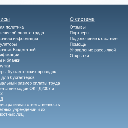
висы
О системе
ая политика
Отзывы
ение об оплате труда
Партнеры
вочная информация
Подключение к системе
куляторы
Помощь
вочник Бюджетной
Управление рассылкой
сификации
Открытки
 и бланки
купки
ры бухгалтерских проводок
 для бухгалтеров
альный размер оплаты труда
етствие кодов ОКПД2007 и
2
ЭД
истративная ответственность
тных учреждений и их
ностных лиц