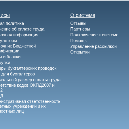
висы
О системе
ая политика
Отзывы
ение об оплате труда
Партнеры
вочная информация
Подключение к системе
куляторы
Помощь
вочник Бюджетной
Управление рассылкой
сификации
Открытки
 и бланки
купки
ры бухгалтерских проводок
 для бухгалтеров
альный размер оплаты труда
етствие кодов ОКПД2007 и
2
ЭД
истративная ответственность
тных учреждений и их
ностных лиц