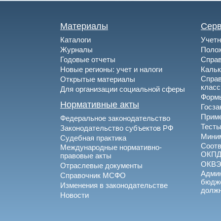
Материалы
Сер
Каталоги
Учетн
Журналы
Полож
Годовые отчеты
Спра
Новые регионы: учет и налоги
Каль
Спра
Открытые материалы
клас
Для организации социальной сферы
Формы
Нормативные акты
Госза
Приме
Федеральное законодательство
Тесты
Законодательство субъектов РФ
Миним
Судебная практика
Соотв
Международные нормативно-
ОКПД
правовые акты
ОКВ
Отраслевые документы
Админ
Справочник МСФО
бюдже
Изменения в законодательстве
долж
Новости